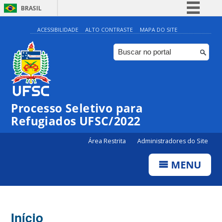
BRASIL
Simplifique!
ACESSIBILIDADE
ALTO CONTRASTE
MAPA DO SITE
Comunica BR
Participe
Acesso à informação
Legislação
Processo Seletivo para
Canais
Refugiados UFSC/2022
Área Restrita
Administradores do Site
MENU
Início