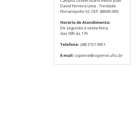
Campus Universitário Reitor João
David Ferreira Lima - Trindade
Florianópolis-SC CEP: 88040-900
Horário de Atendimento:
De segunda a sexta-feira,
das 09h às 17h
Telefone:
(48) 3721.9951
E-mail:
coperve@coperve.ufsc.br